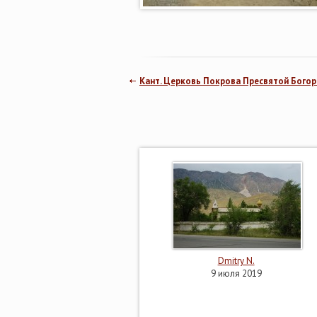
Кант. Церковь Покрова Пресвятой Бого
Dmitry N.
9 июля 2019