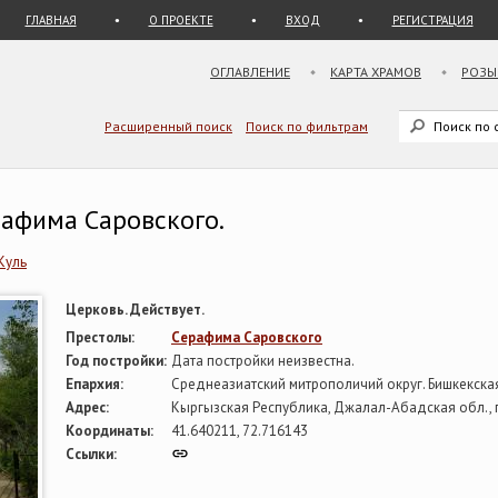
ГЛАВНАЯ
О ПРОЕКТЕ
ВХОД
РЕГИСТРАЦИЯ
ОГЛАВЛЕНИЕ
КАРТА ХРАМОВ
РОЗЫ
Расширенный поиск
Поиск по фильтрам
рафима Саровского.
Куль
Церковь. Действует.
Престолы:
Серафима Саровского
Год постройки:
Дата постройки неизвестна.
Епархия:
Среднеазиатский митрополичий округ. Бишкекска
Адрес:
Кыргызская Республика, Джалал-Абадская обл., г.
Координаты:
41.640211, 72.716143
Ссылки: