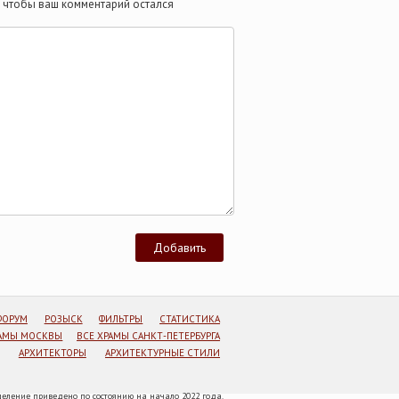
те чтобы ваш комментарий остался
ФОРУМ
РОЗЫСК
ФИЛЬТРЫ
СТАТИСТИКА
РАМЫ МОСКВЫ
ВСЕ ХРАМЫ САНКТ-ПЕТЕРБУРГА
АРХИТЕКТОРЫ
АРХИТЕКТУРНЫЕ СТИЛИ
еление приведено по состоянию на начало 2022 года.