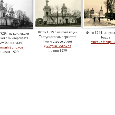
Фото 1929 г. из коллекции
Фото 1944 г. с аукц
929 г. из коллекции
Тартуского университета
bay.de
ского университета
(www.dspace.ut.ee)
Михаил Мещан
w.dspace.ut.ee)
Дмитрий Волохов
итрий Волохов
1 июня 1929
1 июня 1929