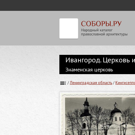
Ивангород. Церковь и
Знаменская церковь
/
Ленинградская область
/
Кингисепп