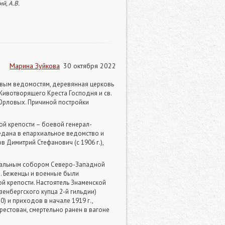
й, А.В.
Марина Зуйкова
30 октября 2022
овым ведомостям, деревянная церковь
 Животворящего Креста Господня и св.
 Орловых. Причиной постройки
ой крепости – боевой генерал-
редана в епархиальное ведомство и
 Димитрий Стефанович (с 1906 г.),
едральным собором Северо-Западной
д. Беженцы и военные были
й крепости. Настоятель Знаменской
езенбергского купца 2-й гильдии)
) и приходов в начале 1919 г.,
рестован, смертельно ранен в вагоне