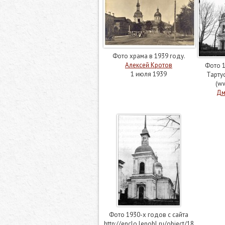
Фото храма в 1939 году.
Алексей Кротов
Фото 1
1 июля 1939
Тарту
(ww
Дм
Фото 1930-х годов с сайта
http://enclo.lenobl.ru/object/18