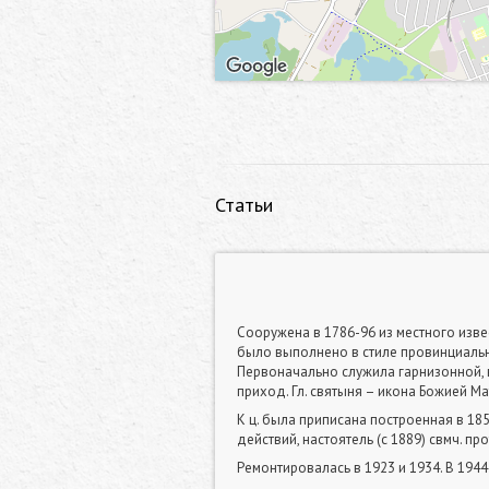
Статьи
Сооружена в 1786-96 из местного изв
было выполнено в стиле провинциальн
Первоначально служила гарнизонной, в
приход. Гл. святыня – икона Божией М
К ц. была приписана построенная в 185
действий, настоятель (с 1889) свмч. 
Ремонтировалась в 1923 и 1934. В 194