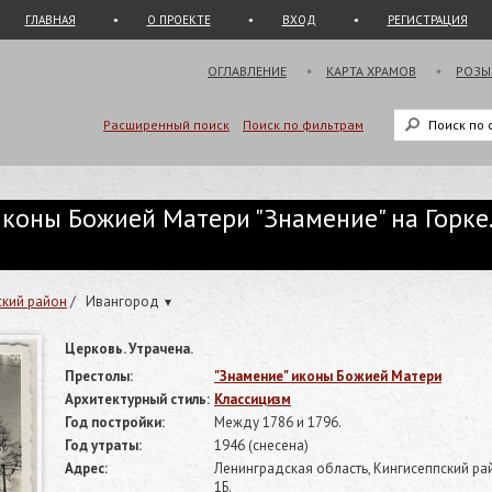
ГЛАВНАЯ
О ПРОЕКТЕ
ВХОД
РЕГИСТРАЦИЯ
ОГЛАВЛЕНИЕ
КАРТА ХРАМОВ
РОЗЫ
Расширенный поиск
Поиск по фильтрам
коны Божией Матери "Знамение" на Горке
ский район
/
Ивангород
▾
Церковь. Утрачена.
Престолы:
"Знамение" иконы Божией Матери
Архитектурный стиль:
Классицизм
Год постройки:
Между 1786 и 1796.
Год утраты:
1946 (снесена)
Адрес:
Ленинградская область, Кингисеппский рай
1Б.