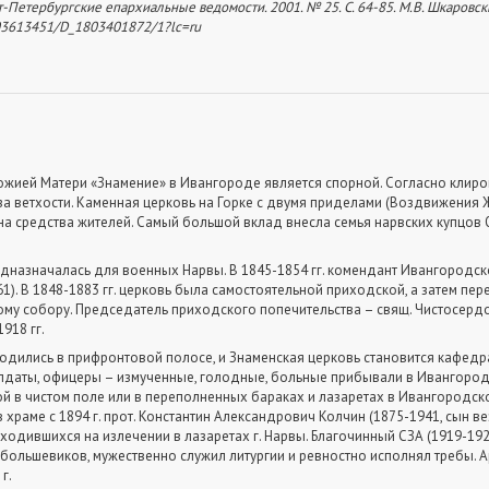
нкт-Петербургские епархиальные ведомости. 2001. № 25. С. 64-85. М.В. Шкаровски
1803613451/D_1803401872/1?lc=ru
ожией Матери «Знамение» в Ивангороде является спорной. Согласно клир
з-за ветхости. Каменная церковь на Горке с двумя приделами (Воздвижения
. на средства жителей. Самый большой вклад внесла семья нарвских купцов
дназначалась для военных Нарвы. В 1845-1854 гг. комендант Ивангородск
1). В 1848-1883 гг. церковь была самостоятельной приходской, а затем пе
у собору. Председатель приходского попечительства – свящ. Чистосердов
918 гг.
аходились в прифронтовой полосе, и Знаменская церковь становится каф
олдаты, офицеры – измученные, голодные, больные прибывали в Ивангоро
 в чистом поле или в переполненных бараках и лазаретах в Ивангородско
 в храме с 1894 г. прот. Константин Александрович Колчин (1875-1941, сын в
одившихся на излечении в лазаретах г. Нарвы. Благочинный СЗА (1919-1920
 большевиков, мужественно служил литургии и ревностно исполнял требы. А
г.