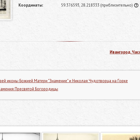
Координаты:
59.376593, 28.218333
(приблизительно)
Ивангород. Час
ей иконы Божией Матери "Знамение" и Николая Чудотворца на Горке
намения Пресвятой Богородицы