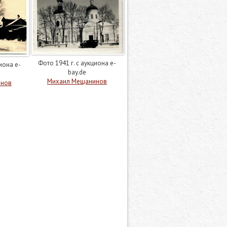
Фото 1941 г. с аукциона e-
иона e-
bay.de
Михаил Мещанинов
инов