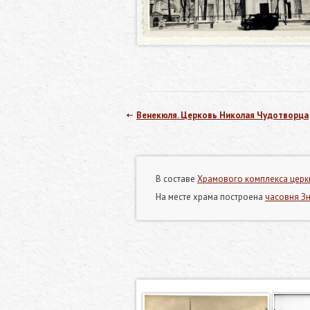
Венекюля. Церковь Николая Чудотворца
В составе
Храмового комплекса церкв
На месте храма построена
часовня З