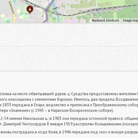
Keyboard shortcuts
Image may 
естняка на месте обветшавшей дерев. ц. Средства предоставлены жителям
ого классицизма с элементами барокко. Имелось два придела: Воздвижени
 1833 передана в Епарх. ведомство и приписана к Преображенскому собору
атери «Знамение» (с 1945 – в Нарвском Воскресенском соборе).
2-54 зимняя Никольская ц.; в 1903 она передана эстонской правосл. общине
прот. Димитрий Чистосердов 8 января 1919 расстрелян большевиками (похоро
4 вновь пострадала в ходе боев, в 1946 передана под снос и вскоре разруш