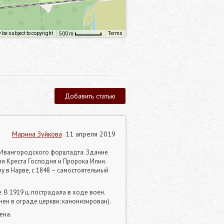
be subject to copyright
Terms
500 m
Добавить статью
Марина Зуйкова
11 апреля 2019
и Ивангородского форштадта. Здание
я Креста Господня и Пророка Илии.
 в Нарве, с 1848 – самостоятельный
. В 1919 ц. пострадала в ходе воен.
нен в ограде церкви; канонизирован).
ена.