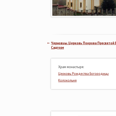
Черновцы. Церковь Покрова Пресвятой 
Садгоре
Храм монастыря:
Церковь Рождества Богородицы
Колокольня