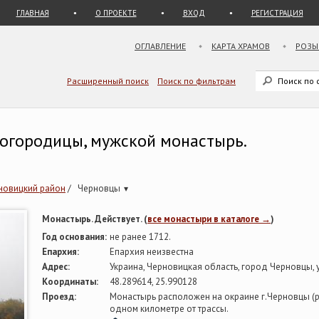
ГЛАВНАЯ
О ПРОЕКТЕ
ВХОД
РЕГИСТРАЦИЯ
ОГЛАВЛЕНИЕ
КАРТА ХРАМОВ
РОЗЫ
Расширенный поиск
Поиск по фильтрам
Богородицы, мужской монастырь.
новицкий район
/
Черновцы
▾
Монастырь. Действует. (
все монастыри в каталоге →
)
Год основания:
не ранее 1712.
Епархия:
Епархия неизвестна
Адрес:
Украина, Черновицкая область, город Черновцы, у
Координаты:
48.289614, 25.990128
Проезд:
Монастырь расположен на окраине г.Черновцы (рай
одном километре от трассы.