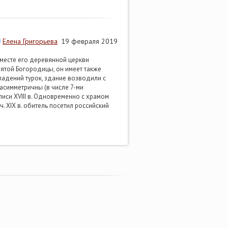
Елена Григорьева
19 февраля 2019
а месте его деревянной церкви
ятой Богородицы, он имеет также
падений турок, здание возводили с
 асимметричны (в числе 7-ми
иси XVIII в. Одновременно с храмом
. XIХ в. обитель посетил российский