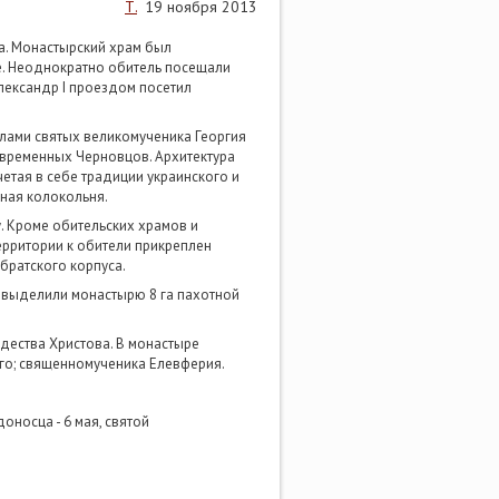
Т.
19 ноября 2013
на. Монастырский храм был
не. Неоднократно обитель посещали
лександр I проездом посетил
лами святых великомученика Георгия
овременных Черновцов. Архитектура
четая в себе традиции украинского и
ная колокольня.
 Кроме обительских храмов и
ерритории к обители прикреплен
братского корпуса.
и выделили монастырю 8 га пахотной
дества Христова. В монастыре
го; священномученика Елевферия.
носца - 6 мая, святой