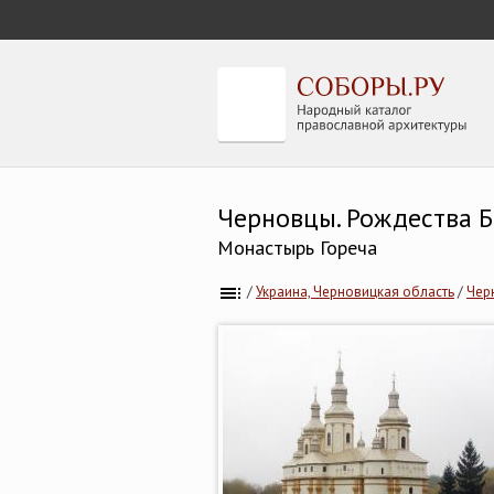
Черновцы. Рождества 
Монастырь Гореча
/
Украина, Черновицкая область
/
Чер