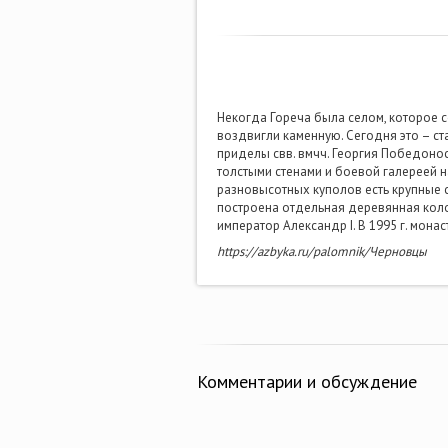
Некогда Гореча была селом, которое со
воздвигли каменную. Сегодня это – с
приделы свв. вмчч. Георгия Победонос
толстыми стенами и боевой галереей н
разновысотных куполов есть крупные с
построена отдельная деревянная колоко
император Александр I. В 1995 г. мона
https://azbyka.ru/palomnik/Черновцы
Комментарии и обсуждение