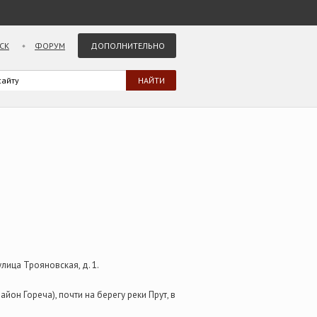
СК
ФОРУМ
ДОПОЛНИТЕЛЬНО
лица Трояновская, д. 1.
он Гореча), почти на берегу реки Прут, в