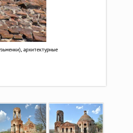
узьменки), архитектурные