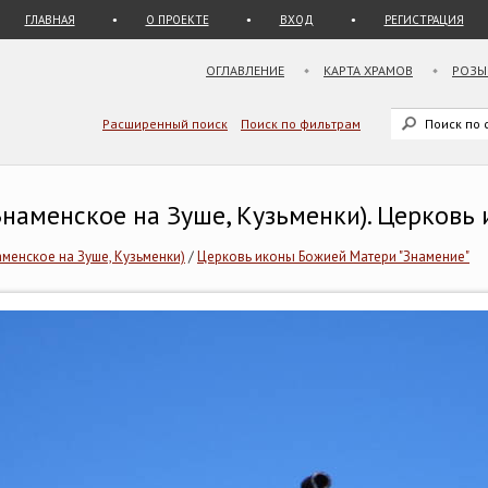
ГЛАВНАЯ
О ПРОЕКТЕ
ВХОД
РЕГИСТРАЦИЯ
ОГЛАВЛЕНИЕ
КАРТА ХРАМОВ
РОЗЫ
Расширенный поиск
Поиск по фильтрам
(Знаменское на Зуше, Кузьменки). Церков
аменское на Зуше, Кузьменки)
/
Церковь иконы Божией Матери "Знамение"