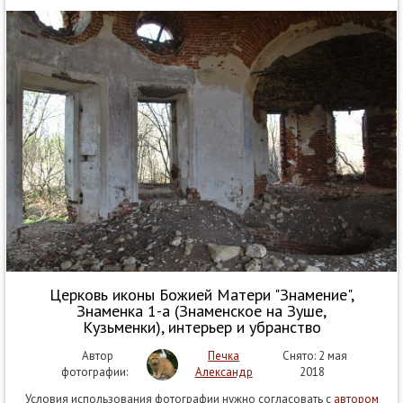
Церковь иконы Божией Матери "Знамение",
Знаменка 1-а (Знаменское на Зуше,
Кузьменки), интерьер и убранство
Автор
Печка
Снято: 2 мая
фотографии:
Александр
2018
Условия использования фотографии нужно согласовать с
автором