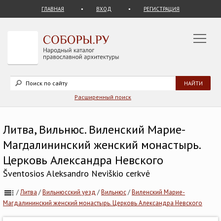
ГЛАВНАЯ
ВХОД
РЕГИСТРАЦИЯ
Расширенный поиск
Литва, Вильнюс. Виленский Марие-
Магдалининский женский монастырь.
Церковь Александра Невского
Šventosios Aleksandro Neviškio cerkvė
/
Литва
/
Вильнюсский уезд
/
Вильнюс
/
Виленский Марие-
Магдалининский женский монастырь. Церковь Александра Невского