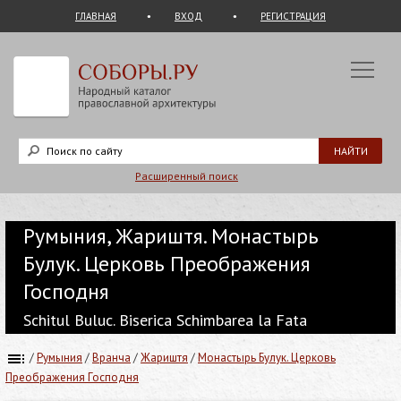
ГЛАВНАЯ
ВХОД
РЕГИСТРАЦИЯ
Расширенный поиск
Румыния, Жариштя. Монастырь
Булук. Церковь Преображения
Господня
Schitul Buluc. Biserica Schimbarea la Fata
/
Румыния
/
Вранча
/
Жариштя
/
Монастырь Булук. Церковь
Преображения Господня