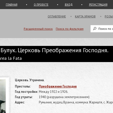
ГЛАВНАЯ
О ПРОЕКТЕ
ВХОД
РЕГИСТРАЦИЯ
ОГЛАВЛЕНИЕ
КАРТА ХРАМОВ
РОЗЫ
Расширенный поиск
Поиск по фильтрам
Булук. Церковь Преображения Господня.
area la Fata
Церковь. Утрачена.
Престолы:
Преображения Господня
Год постройки:
Между 1922 и 1926.
Год утраты:
1940 (разрушена землетрясением)
Адрес:
Румыния, жудец Вранча, коммуна Жариштя, с. Жариш