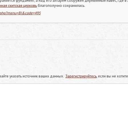
храняется фундамент, а над его алтарём сооружён деревянный навес, где 
ная скитская церковь
благополучно сохранилась.
dex.php?menu=BI&code=495
айте указать источник ваших данных.
Зарегистрируйтесь
, если вы не хоти