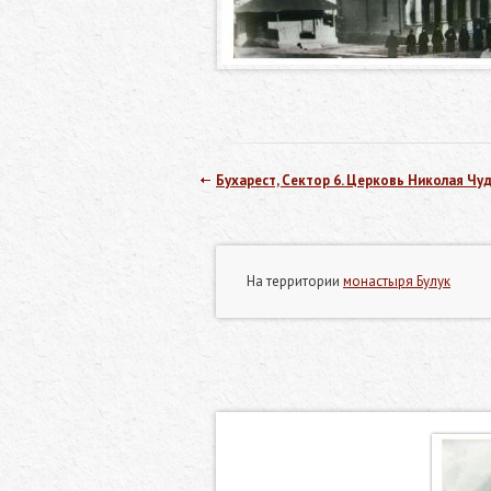
Бухарест, Сектор 6. Церковь Николая Ч
На территории
монастыря Булук