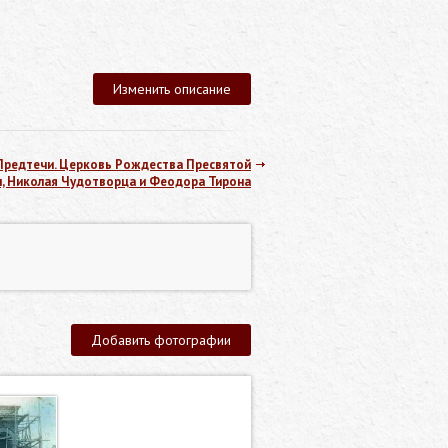
Изменить описание
 Предтечи. Церковь Рождества Пресвятой
, Николая Чудотворца и Феодора Тирона
Добавить фотографии