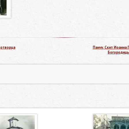
удотворца
Панчу. Скит Иоанна
Богородицы