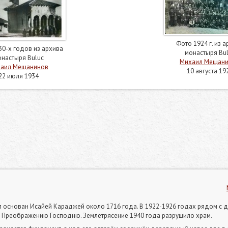
Фото 1924 г. из 
30-х годов из архива
монастыря Bu
настыря Buluc
Михаил Мещан
аил Мещанинов
10 августа 19
22 июля 1934
был основан Исайей Караджей около 1716 года. В 1922-1926 годах рядом с
я Преображению Господню. Землетрясение 1940 года разрушило храм.