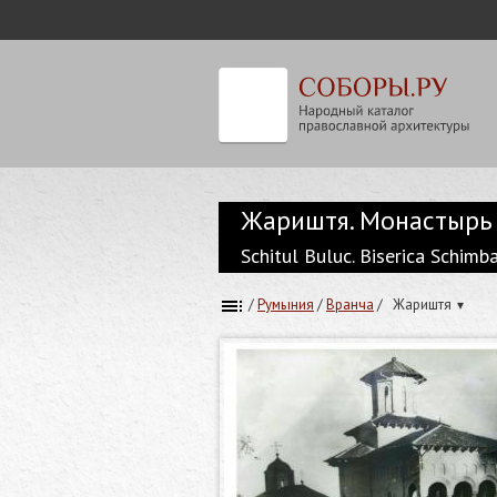
Жариштя. Монастырь 
Schitul Buluc. Biserica Schimb
/
Румыния
/
Вранча
/
Жариштя
▾