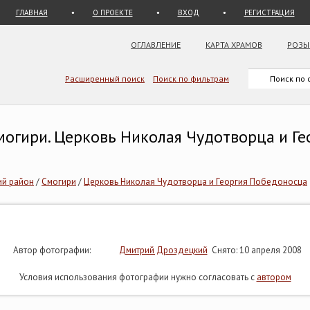
ГЛАВНАЯ
О ПРОЕКТЕ
ВХОД
РЕГИСТРАЦИЯ
ОГЛАВЛЕНИЕ
КАРТА ХРАМОВ
РОЗЫ
Расширенный поиск
Поиск по фильтрам
могири. Церковь Николая Чудотворца и Г
й район
/
Смогири
/
Церковь Николая Чудотворца и Георгия Победоносца
Автор фотографии:
Дмитрий Дроздецкий
Снято: 10 апреля 2008
Условия использования фотографии нужно согласовать с
автором