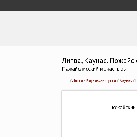
Литва, Каунас. Пожай
Пажайслисский монастырь
/
Литва
/
Каунасский уезд
/
Каунас
/
Пожайский 