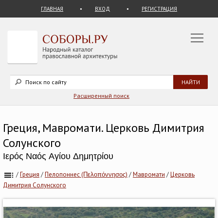
ГЛАВНАЯ
ВХОД
РЕГИСТРАЦИЯ
Расширенный поиск
Греция, Мавромати. Церковь Димитрия
Солунского
Ιερός Ναός Αγίου Δημητρίου
/
Греция
/
Пелопоннес (Πελοπόννησος)
/
Мавромати
/
Церковь
Димитрия Солунского