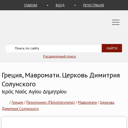
ГЛАВНАЯ
ВХОД
РЕГИСТРАЦИЯ
Расширенный поиск
Греция, Мавромати. Церковь Димитрия
Солунского
Ιερός Ναός Αγίου Δημητρίου
/
Греция
/
Пелопоннес (Πελοπόννησος)
/
Мавромати
/
Церковь
Димитрия Солунского