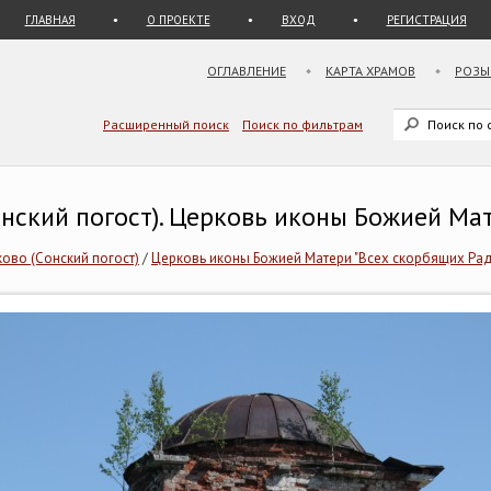
ГЛАВНАЯ
О ПРОЕКТЕ
ВХОД
РЕГИСТРАЦИЯ
ОГЛАВЛЕНИЕ
КАРТА ХРАМОВ
РОЗЫ
Расширенный поиск
Поиск по фильтрам
онский погост). Церковь иконы Божией Ма
ово (Сонский погост)
/
Церковь иконы Божией Матери "Всех скорбящих Рад