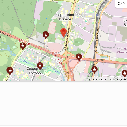
Keyboard shortcuts
Image may