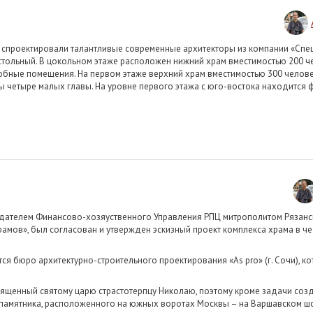
спроектировали талантливые современные архитекторы из компании «Спец
стольный. В цокольном этаже расположен нижний храм вместимостью 200 че
собные помещения. На первом этаже верхний храм вместимостью 300 челове
 четыре малых главы. На уровне первого этажа с юго-востока находится 
седателем Финансово-хозяуственного Управления РПЦ митрополитом Рязан
амов», был согласован и утвержден эскизный проект комплекса храма в чес
тся бюро архитектурно-строительного проектирования «As pro» (г. Сочи), 
вященный святому царю страстотерпцу Николаю, поэтому кроме задачи соз
а-памятника, расположенного на южных воротах Москвы – на Варшавском ш