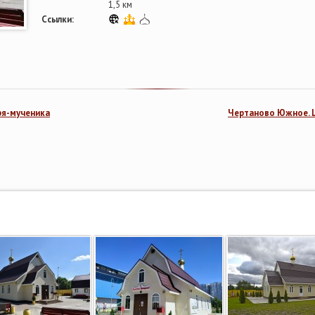
1,5 км
Ссылки:
ря-мученика
Чертаново Южное. 