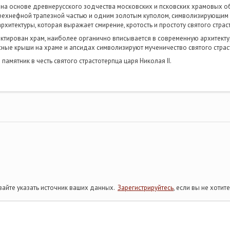
н на основе древнерусского зодчества московских и псковских храмовых о
рехнефной трапезной частью и одним золотым куполом, символизирующим с
рхитектуры, которая выражает смирение, кротость и простоту святого страс
ектирован храм, наиболее органично вписывается в современную архитект
сные крыши на храме и апсидах символизируют мученичество святого страс
памятник в честь святого страстотерпца царя Николая II.
айте указать источник ваших данных.
Зарегистрируйтесь
, если вы не хоти