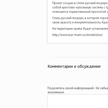
Проект создан в стиле русский модер
собой крестово-купольную систему с т
отличается торжественной простотой а
Стиль русский модерн, в котором спро
свою красоту и монументальность. Кра
На территории храма будет установлен 
http://www.tsar-hram.ru/stroitelstvo/
Комментарии и обсуждение
Поделитесь своей информацией. Не забыв
анонимным.