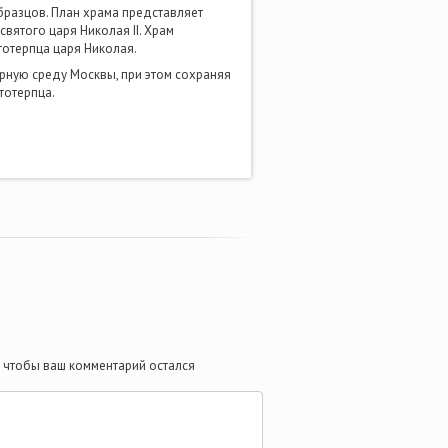
бразцов. План храма представляет
вятого царя Николая II. Храм
тотерпца царя Николая.
урную среду Москвы, при этом сохраняя
тотерпца.
те чтобы ваш комментарий остался