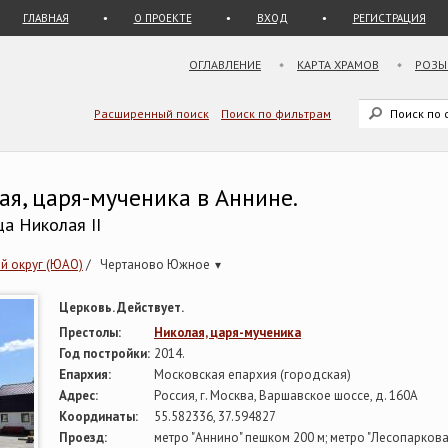
ГЛАВНАЯ
О ПРОЕКТЕ
ВХОД
РЕГИСТРАЦИЯ
ОГЛАВЛЕНИЕ
КАРТА ХРАМОВ
РОЗЫ
Расширенный поиск
Поиск по фильтрам
ая, царя-мученика в Аннине.
ца Николая II
й округ (ЮАО)
/
Чертаново Южное
▾
Церковь. Действует.
Престолы:
Николая, царя-мученика
Год постройки:
2014.
Епархия:
Московская епархия (городская)
Адрес:
Россия, г. Москва, Варшавское шоссе, д. 160А
Координаты:
55.582336, 37.594827
Проезд:
метро "Аннино" пешком 200 м; метро "Лесопарковая