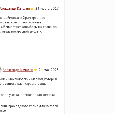
Александр Качалин
23 марта 2017
строймонтаж». Храм крестово-
ловек, крестильня, комната
к. Венчает церковь большая глава, по
флигель воскресной школы с
Александр Качалин
21 мая 2023
ским и Михайловским Марком, который
ть святого царя страстотерпца
которое уже запроектировало десятки
дания приходского храма для жителей
оссе.