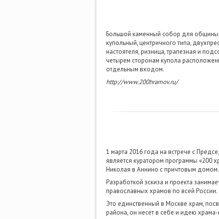
Большой каменный собор для общины 
купольный, центричного типа, двухпре
настоятеля, ризница, трапезная и под
четырем сторонам купола расположены
отдельным входом.
http://www.200hramov.ru/
1 марта 2016 года на встрече с Пред
является куратором программы «200 хр
Николая в Аннино с причтовым домом.
Разработкой эскиза и проекта занимае
православных храмов по всей России.
Это единственный в Москве храм, пос
района, он несет в себе и идею храм