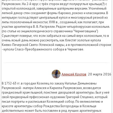
Разумовских. На 2-й ярус с трёх сторон ведут полукруглые крыльца(?) с
открытой коллонадой, завершённые шатёрными верхами. Утончённый
лепной декор стен соединяет формы барокко, рококо и классицизма. В
интерьере господствуют центральный купол и многоярусный резной из
липы позолоченный иконостас XVIII в., созданный, как полагают, при
участии архитектора В. В. Растрелли. Рядом четырёхярусная колокольня.
(по статье из энциклопедического справочника "Черниговщина")
Существует поверье, что если забраться на самый верх колокольни, то в
очень ясный день можно рассмотреть, как блестят золотые купола
Киево-Печерской Свято-Успенской лавры, а в противоположной стороне
- купола Спасо-Преображенского собора в Чернигове.
Алексей Кротов
20 марта 2016
В 1752-63 гг. в городке Козелец по заказу Натальи Демьяновны
Разумовской - матери Алексея и Кирилла Разумовских, возводится
грандиозный храм пышной, поистине дворцовой архитектуры. Был у неё
свой придворный прфессионал-художник Григорий Стеценко, который
писал портреты и расписывал Козелецкий собор. По великолепию и
красоте архитектуры собор Рождества Богородицы в Козельце
действительно может быть поставлен в ряд лучших архитектурных