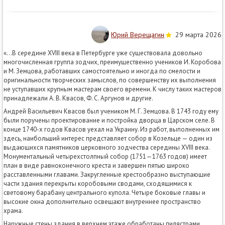
Юрий Верещагин
29 марта 2026
«…В середине XVIII века в Петербурге уже существовала довольно
многочисленная группа зодчих, преимущественно учеников И. Коробова
и М. Земцова, работавших самостоятельно и иногда по смелости и
оригинальности творческих замыслов, по совершенству их выполнения
не уступавших крупным мастерам своего времени. К числу таких мастеров
принадлежали А. В. Квасов, Ф. С. Аргунов и другие.
Андрей Васильевич Квасов был учеником М. Г. Земцова. В 1743 году ему
были поручены проектирование и постройка дворца в Царском селе. В
конце 1740-х годов Квасов уехал на Украину. Из работ, выполненных им
здесь, наибольший интерес представляет собор в Козельце — один из
выдающихся памятников церковного зодчества середины XVIII века.
Монументальный четырехстолпный собор (1751—1763 годов) имеет
план в виде равноконечного креста и завершен пятью широко
расставленными главами. Закругленные крестообразно выступающие
части здания перекрыты коробовыми сводами, сходящимися к
световому барабану центрального купола. Четыре боковые главы и
высокие окна дополнительно освещают внутреннее пространство
храма.
Наружные стены здания в верхнем этаже обработаны пилястрами.