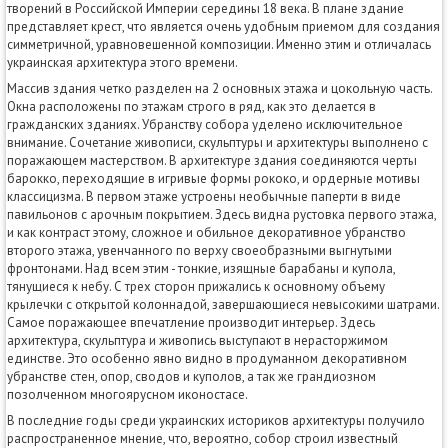
творений в Российской Империи середины 18 века. В плане здание
представляет крест, что является очень удобным приемом для создания
симметричной, уравновешенной композиции. Именно этим и отличалась
украинская архитектура этого времени.
Массив здания четко разделен на 2 основных этажа и цокольную часть.
Окна расположены по этажам строго в ряд, как это делается в
гражданских зданиях. Убранству собора уделено исключительное
внимание. Сочетание живописи, скульптуры и архитектуры выполнено с
поражающем мастерством. В архитектуре здания соединяются черты
барокко, переходящие в игривые формы рококо, и ордерные мотивы
классицизма. В первом этаже устроены необычные паперти в виде
павильонов с арочным покрытием. Здесь видна рустовка первого этажа,
и как контраст этому, сложное и обильное декоративное убранство
второго этажа, увенчанного по верху своеобразными выгнутыми
фронтонами. Над всем этим - тонкие, изящные барабаны и купола,
тянущиеся к небу. С трех сторон прижались к основному объему
крылечки с открытой колоннадой, завершающиеся невысокими шатрами.
Самое поражающее впечатление производит интерьер. Здесь
архитектура, скульптура и живопись выступают в нерасторжимом
единстве. Это особенно явно видно в продуманном декоративном
убранстве стен, опор, сводов и куполов, а так же грандиозном
позолченном многоярусном иконостасе.
В последние годы среди украинских историков архитектуры получило
распространенное мнение, что, вероятно, собор строил известный