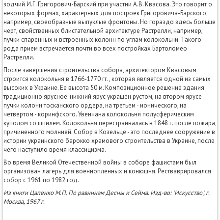
зодчий И.Г. Григорович-Барский при участии А.В. Квасова. Это говорит о
некоторых формах, характерных для построек Григоровича-Барского,
например, своеобразные выпуклые фронтоны. Но гораздо здесь больше
черт, свойственных блистательной архитектуре Растрелли, например,
пучки спаренных и встроенных колонн по углам колокольни. Такого
рода прием встречается почти во всех постройках Бартоломео
Растрелли.
После завершения строительства собора, архитектором Квасовым
строится колокольня в 1766-1770 гг., которая является одной из самых
высоких в Украине. Ее высота 50 м. Композиционное решение здания
традиционно ярусное: нижний ярус украшен рустом, на втором ярусе
пучки колонн тосканского ордера, на третьем - ионического, на
четвертом - коринфского. Увенчана колокольня полусферическим
куполом со шпилем. Колокольня перестраивалась в 1848 г. после пожара,
причиненного молнией. Собор в Козельце - это последнее сооружение в
истории украинского барокко храмового строительства в Украине, после
чего наступило время классицизма.
Во время Великой Отечественной войны в соборе фашистами был
организован лагерь для военнопленных и конюшня. Рестваврировался
собор с 1961 по 1982 год.
Из книги Цапенко М.П. По равнинам Десны и Сейма. Изд-во: "Искусство", г.
Москва, 1967 г.