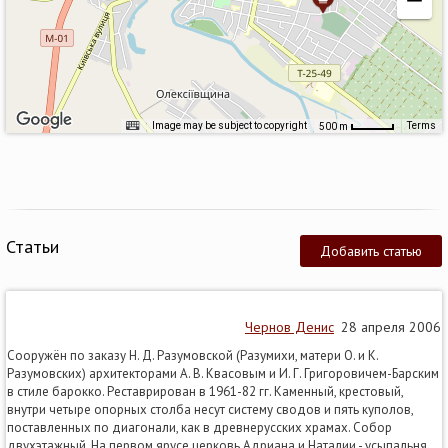
Image may be subject to copyright
Terms
500 m
Статьи
Добавить статью
Чернов Денис
28 апреля 2006
Сооружён по заказу Н. Д. Разумовской (Разумихи, матери О. и К.
Разумовских) архитекторами А. В. Квасовым и И. Г. Григоровичем-Барским
в стиле барокко. Реставрирован в 1961-82 гг. Каменный, крестовый,
внутри четыре опорных столба несут систему сводов и пять куполов,
поставленных по диагонали, как в древнерусских храмах. Собор
двухэтажный. На первом ярусе церковь Адриана и Наталии - усыпальня