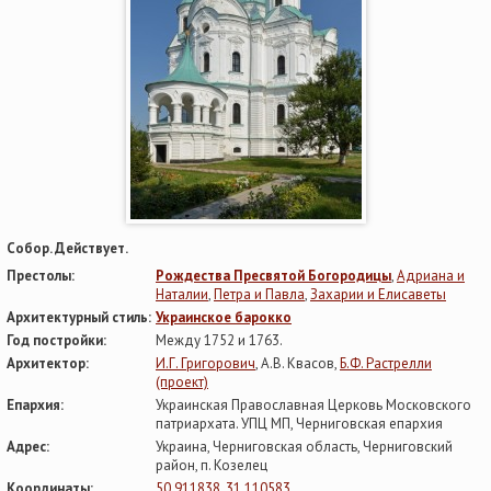
Собор. Действует.
Престолы:
Рождества Пресвятой Богородицы
,
Адриана и
Наталии
,
Петра и Павла
,
Захарии и Елисаветы
Архитектурный стиль:
Украинское барокко
Год постройки:
Между 1752 и 1763.
Архитектор:
И.Г. Григорович
, А.В. Квасов,
Б.Ф. Растрелли
(проект)
Епархия:
Украинская Православная Церковь Московского
патриархата. УПЦ МП, Черниговская епархия
Адрес:
Украина, Черниговская область, Черниговский
район, п. Козелец
Координаты:
50.911838, 31.110583