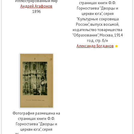
"Иллюстрированный мир"
страницах книги Ф.Ф.
Андрей Агафонов
Горностаева "Дворцы и
1896
церкви юга", серия
"Культурные сокровища
России", выпуск восьмой,
издательство товарищества
"Образование", Москва, 1914
год, стр. б/н
Александр Богданов
Фотография размещена на
страницах книги Ф.Ф.
Горностаева "Дворцы и
церкви юга", серия