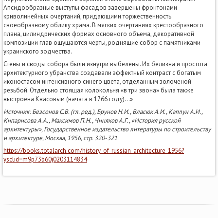
Апсидообразные выступы фасадов завершены фронтонами
криволинейных очертаний, придающими торжественность
своеобразному облику храма. В мягких очертаниях крестообразного
плана, цилиндрических формах основного объема, декоративной
композиции глав ощущаются черты, роднящие собор с памятниками
украинского зодчества.
Стены и своды собора были изнутри выбелены. Их белизна и простота
архитектурного убранства создавали эффектный контраст с богатым
иконостасом интенсивного синего цвета, отделанным золоченой
резьбой. Отдельно стоящая колокольня «в три звона» была также
выстроена Квасовым (начата в 1766 году)…»
Источник: Безсонов С.В. (гл. ред.), Брунов Н.И., Власюк А.И., Каплун А.И.,
Кипарисова А.А., Максимов П.Н., Чиняков А.Г., «История русской
архитектуры», Государственное издательство литературы по строительству
и архитектуре, Москва, 1956, стр. 320-321
https://books.totalarch.com/history_of_russian_architecture_1956?
ysclid=m9p73b60j0203114834