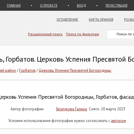
ГЛАВНАЯ
О ПРОЕКТЕ
ВХОД
РЕГИСТРАЦИЯ
ОГЛАВЛЕНИЕ
КАРТА ХРАМОВ
РОЗЫ
Расширенный поиск
Поиск по фильтрам
, Горбатов. Церковь Успения Пресвятой 
ий район
/
Горбатов
/
Церковь Успения Пресвятой Богородицы
ерковь Успения Пресвятой Богородицы, Горбатов, фаса
Автор фотографии:
Безрукова Галина
Снято: 20 марта 2023
Условия использования фотографии нужно согласовать с
автором