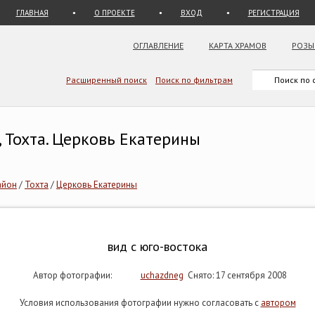
ГЛАВНАЯ
О ПРОЕКТЕ
ВХОД
РЕГИСТРАЦИЯ
ОГЛАВЛЕНИЕ
КАРТА ХРАМОВ
РОЗЫ
Расширенный поиск
Поиск по фильтрам
, Тохта. Церковь Екатерины
айон
/
Тохта
/
Церковь Екатерины
вид с юго-востока
Автор фотографии:
uchazdneg
Снято: 17 сентября 2008
Условия использования фотографии нужно согласовать с
автором