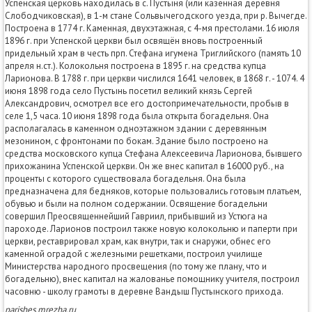
Успенская церковь находилась в с. Пустыня (или казённая деревня
Слободчиковская), в 1-м стане Сольвычегодского уезда, при р. Вычегде.
Построена в 1774 г. Каменная, двухэтажная, с 4-мя престолами. 16 июля
1896 г. при Успенской церкви был освящён вновь построенный
придельный храм в честь прп. Стефана игумена Триглийского (память 10
апреля н.ст.). Колокольня построена в 1895 г. на средства купца
Ларионова. В 1788 г. при церкви числился 1641 человек, в 1868 г. - 1074. 4
июня 1898 года село Пустынь посетил великий князь Сергей
Александрович, осмотрел все его достопримечательности, пробыв в
селе 1,5 часа. 10 июня 1898 года была открыта богадельня. Она
располагалась в каменном одноэтажном здании с деревянным
мезонином, с фронтонами по бокам. Здание было построено на
средства московского купца Стефана Алексеевича Ларионова, бывшего
прихожанина Успенской церкви. Он же внес капитал в 16000 руб., на
проценты с которого существовала богадельня. Она была
предназначена для бедняков, которые пользовались готовым платьем,
обувью и были на полном содержании. Освящение богадельни
совершил Преосвященнейший Гавриил, прибывший из Устюга на
пароходе. Ларионов построил также новую колокольню и паперти при
церкви, реставрировал храм, как внутри, так и снаружи, обнес его
каменной оградой с железными решетками, построил училище
Министерства народного просвещения (по тому же плану, что и
богадельню), внес капитал на жалованье помощнику учителя, построил
часовню - школу грамоты в деревне Вандыш Пустынского прихода.
parishes.mrezha.ru