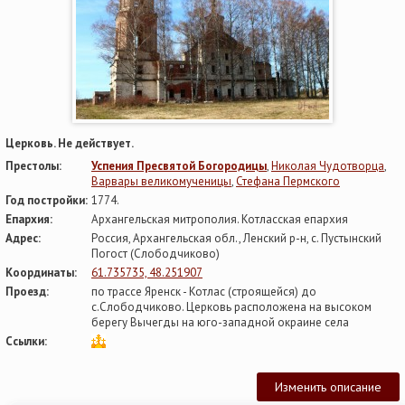
Церковь. Не действует.
Престолы:
Успения Пресвятой Богородицы
,
Николая Чудотворца
,
Варвары великомученицы
,
Стефана Пермского
Год постройки:
1774.
Епархия:
Архангельская митрополия. Котласская епархия
Адрес:
Россия, Архангельская обл., Ленский р-н, с. Пустынский
Погост (Слободчиково)
Координаты:
61.735735, 48.251907
Проезд:
по трассе Яренск - Котлас (строящейся) до
с.Слободчиково. Церковь расположена на высоком
берегу Вычегды на юго-западной окраине села
Ссылки:
Изменить описание