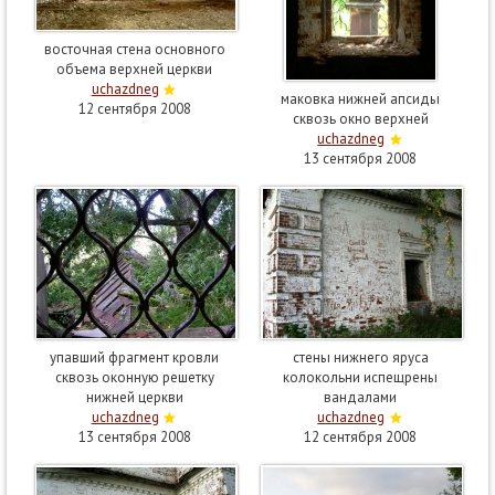
восточная стена основного
объема верхней церкви
uchazdneg
маковка нижней апсиды
12 сентября 2008
сквозь окно верхней
uchazdneg
13 сентября 2008
упавший фрагмент кровли
стены нижнего яруса
сквозь оконную решетку
колокольни испещрены
нижней церкви
вандалами
uchazdneg
uchazdneg
13 сентября 2008
12 сентября 2008