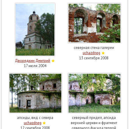
северная стена галереи
uchazdneg
13 сентября 2008
Дворядкин Дмитрий
17 июля 2004
апсиды, вид с севера
северный придел, апсида
uchazdneg
верхней церкви и фрагмент
12 сентября 2008
северного фасада теплой