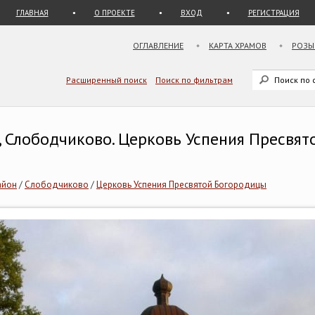
ГЛАВНАЯ
О ПРОЕКТЕ
ВХОД
РЕГИСТРАЦИЯ
ОГЛАВЛЕНИЕ
КАРТА ХРАМОВ
РОЗЫ
Расширенный поиск
Поиск по фильтрам
, Слободчиково. Церковь Успения Пресвя
айон
/
Слободчиково
/
Церковь Успения Пресвятой Богородицы