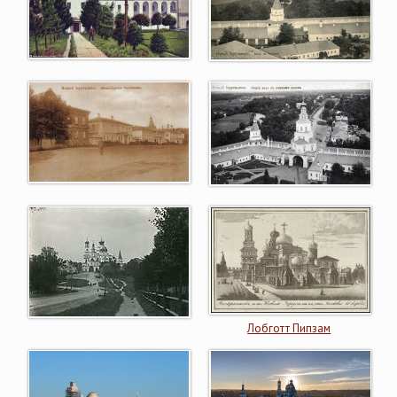
Лобготт Пипзам