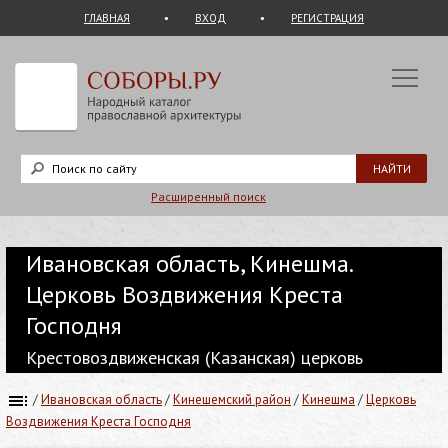
ГЛАВНАЯ
ВХОД
РЕГИСТРАЦИЯ
Расширенный поиск
Ивановская область, Кинешма.
Церковь Воздвижения Креста
Господня
Крестовоздвиженская (Казанская) церковь
/
Ивановская область
/
Кинешемский район
/
Кинешма
/
Церковь
Воздвижения Креста Господня