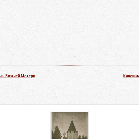
оны Божией Матери
Кинешма