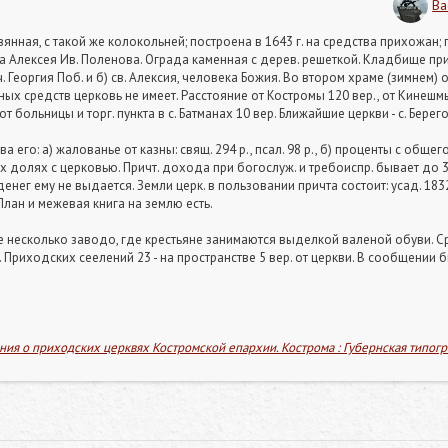
Ва
нная, с такой же колокольней; построена в 1643 г. на средства прихожан; 
ца Алексея Ив. Поленова. Ограда каменная с дерев. решеткой. Кладбище при
вмч. Георгия Поб. и б) св. Алексия, человека Божия. Во втором храме (зимнем)
х средств церковь не имеет. Расстояние от Костромы 120 вер., от Кинешмы с ж
, от больницы и торг. пункта в с. Батманах 10 вер. Ближайшие церкви - с. Берегов
 его: а) жалованье от казны: свящ. 294 р., псал. 98 р., б) проценты с общего 
х долях с церковью. Причт. дохода при богослуж. и требоиспр. бывает до 350
нег ему не выдается. Земли церк. в пользовании причта состоит: усад. 1832 кв.
с. План и межевая книга на землю есть.
ходе несколько заводо, где крестьяне занимаются выделкой валеной обуви. 
. п. Приходских сеелений 23 - на пространстве 5 вер. от церкви. В сообщени
ния о приходских церквях Костромской епархии. Кострома : Губернская типогр