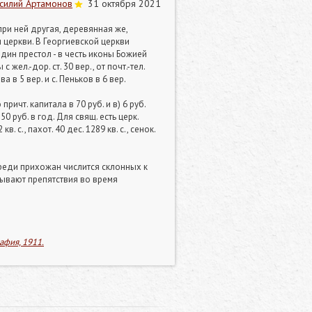
силий Артамонов
31 октября 2021
при ней другая, деревянная же,
 церкви. В Георгиевской церкви
 один престол - в честь иконы Божией
ел.-дор. ст. 30 вер., от почт.-тел.
а в 5 вер. и с. Пеньков в 6 вер.
причт. капитала в 70 руб. и в) 6 руб.
 руб. в год. Для свящ. есть церк.
 с., пахот. 40 дес. 1289 кв. с., сенок.
Среди прихожан числится склонных к
и бывают препятствия во время
афия, 1911.