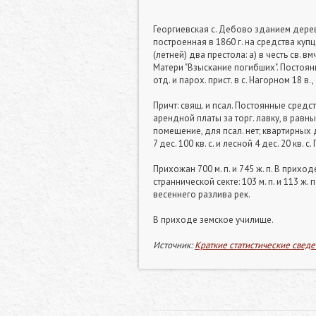
Георгиевская с. Дебово зданием деревя
построенная в 1860 г. на средства куп
(летней) два престола: а) в честь св. 
Матери "Взыскание погибших". Постоянны
отд. и парох. прист. в с. Нагорном 18 в.
Причт: свящ. и псал. Постоянные средства
арендной платы за торг. лавку, в равны
помещение, для псал. нет; квартирных де
7 дес. 100 кв. с. и лесной 4 дес. 20 кв. 
Прихожан 700 м. п. и 745 ж. п. В при
страннической секте: 103 м. п. и 113 ж
весеннего разлива рек.
В приходе земское училище.
Источник:
Краткие статистические сведе