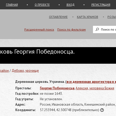
ГЛАВНАЯ
О ПРОЕКТЕ
ВХОД
РЕГИСТРАЦИЯ
ОГЛАВЛЕНИЕ
КАРТА ХРАМОВ
РОЗЫ
Расширенный поиск
Поиск по фильтрам
ковь Георгия Победоносца.
район
/
Дебово, урочище
Деревянная церковь. Утрачена. (
вся деревянная архитектура в 
Престолы:
Георгия Победоносца
,
Алексия, человека Божия
Год постройки:
не позже 1643.
Год утраты:
Не установлен.
Адрес:
Россия, Ивановская область, Кинешемский райо
Координаты:
57.255944, 42.500748
(приблизительно)