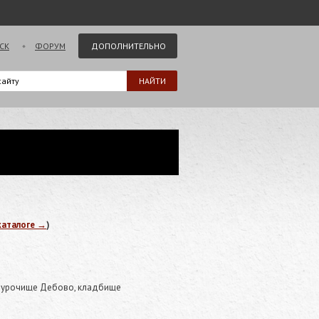
СК
ФОРУМ
ДОПОЛНИТЕЛЬНО
каталоге →
)
н, урочище Дебово, кладбище