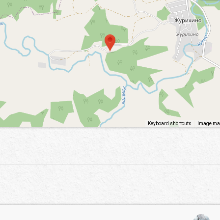
Keyboard shortcuts
Image may