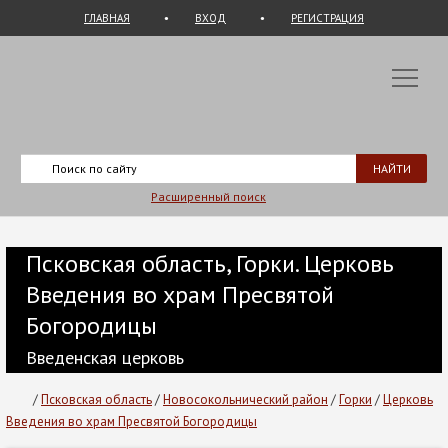
ГЛАВНАЯ
ВХОД
РЕГИСТРАЦИЯ
Расширенный поиск
Псковская область, Горки. Церковь
Введения во храм Пресвятой
Богородицы
Введенская церковь
/
Псковская область
/
Новосокольнический район
/
Горки
/
Церковь
Введения во храм Пресвятой Богородицы