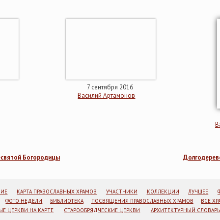
7 сентября 2016
Василий Артамонов
В
есвятой Богородицы
Долгодерев
НИЕ
КАРТА ПРАВОСЛАВНЫХ ХРАМОВ
УЧАСТНИКИ
КОЛЛЕКЦИИ
ЛУЧШЕЕ
ФОТО НЕДЕЛИ
БИБЛИОТЕКА
ПОСВЯЩЕНИЯ ПРАВОСЛАВНЫХ ХРАМОВ
ВСЕ Х
Е ЦЕРКВИ НА КАРТЕ
СТАРООБРЯДЧЕСКИЕ ЦЕРКВИ
АРХИТЕКТУРНЫЙ СЛОВАРЬ