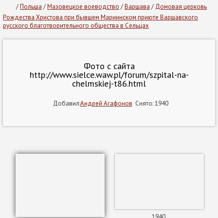
/
Польша
/
Мазовецкое воеводство
/
Варшава
/
Домовая церковь
Рождества Христова при бывшем Мариинском приюте Варшавского
русского благотворительного общества в Сельцах
Фото с сайта
http://www.sielce.waw.pl/forum/szpital-na-
chelmskiej-t86.html
Добавил:
Андрей Агафонов
Снято: 1940
1940