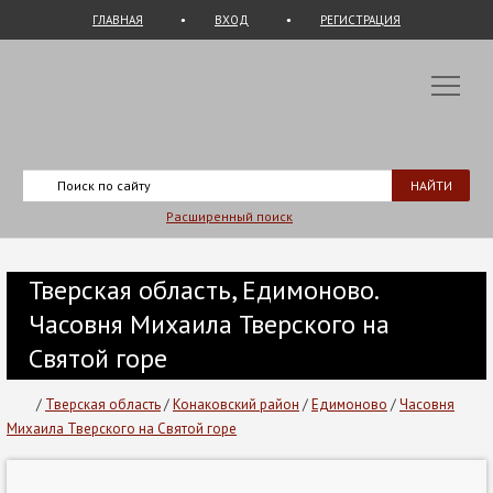
ГЛАВНАЯ
ВХОД
РЕГИСТРАЦИЯ
Расширенный поиск
Тверская область, Едимоново.
Часовня Михаила Тверского на
Святой горе
/
Тверская область
/
Конаковский район
/
Едимоново
/
Часовня
Михаила Тверского на Святой горе