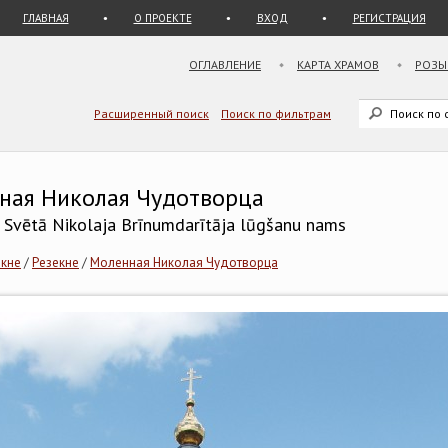
ГЛАВНАЯ
О ПРОЕКТЕ
ВХОД
РЕГИСТРАЦИЯ
ОГЛАВЛЕНИЕ
КАРТА ХРАМОВ
РОЗЫ
Расширенный поиск
Поиск по фильтрам
нная Николая Чудотворца
s Svētā Nikolaja Brīnumdarītāja lūgšanu nams
екне
/
Резекне
/
Моленная Николая Чудотворца