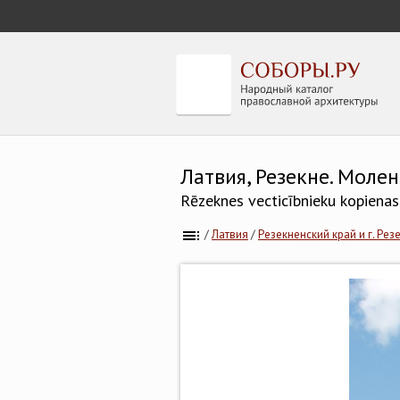
Латвия, Резекне. Моле
Rēzeknes vecticībnieku kopiena
/
Латвия
/
Резекненский край и г. Рез