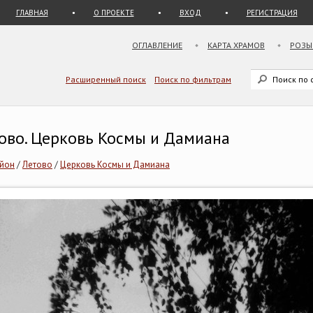
ГЛАВНАЯ
О ПРОЕКТЕ
ВХОД
РЕГИСТРАЦИЯ
ОГЛАВЛЕНИЕ
КАРТА ХРАМОВ
РОЗЫ
Расширенный поиск
Поиск по фильтрам
тово. Церковь Космы и Дамиана
айон
/
Летово
/
Церковь Космы и Дамиана