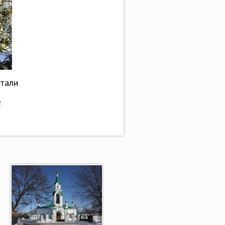
етали
2