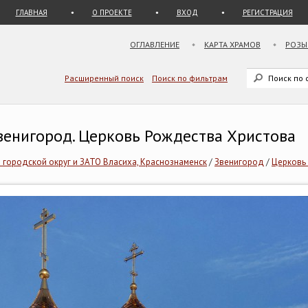
ГЛАВНАЯ
О ПРОЕКТЕ
ВХОД
РЕГИСТРАЦИЯ
ОГЛАВЛЕНИЕ
КАРТА ХРАМОВ
РОЗЫ
Расширенный поиск
Поиск по фильтрам
венигород. Церковь Рождества Христова
городской округ и ЗАТО Власиха, Краснознаменск
/
Звенигород
/
Церковь