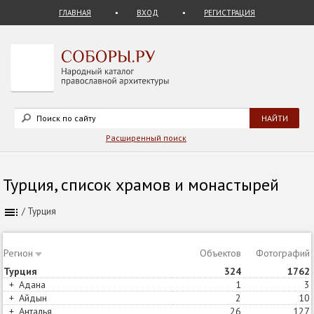
ГЛАВНАЯ
ВХОД
РЕГИСТРАЦИЯ
Расширенный поиск
Турция, список храмов и монастырей
/
Турция
Регион
Объектов
Статей
Фотографий
Турция
324
210
1762
+
Адана
1
1
3
+
Айдын
2
1
10
+
Анталья
26
15
127