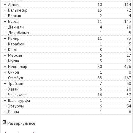
+
Артвин
10
13
114
+
Балыкесир
13
3
72
+
Бартын
2
1
4
+
Бурса
31
25
143
+
Денизли
4
2
20
+
Диярбакыр
1
2
5
+
Измир
11
11
73
+
Карабюк
1
1
5
+
Карс
8
7
45
+
Мерсин
5
5
17
+
Мугла
3
3
12
+
Невшехир
80
17
476
+
Синоп
1
0
+
Стамбул
88
83
467
+
Трабзон
7
7
50
+
Хатай
6
3
20
+
Чанаккале
16
37
+
Шанлыурфа
1
1
2
+
Эрзурум
6
9
54
+
Ялова
1
6
Развернуть всё