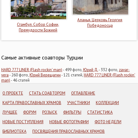
Аланья. Церковь Георгия
Стамбул. Собор Софии,
Победоносца
Премудрости Божией
Самые активные соавторы Турции
HARD 777 LINER (Flash rockin' man)
- 499 фото,
Юрий Д.
- 332 фото,
zavar-
vera
- 260 фото,
Юрий Верещагин
- 121 статей,
HARD 777 LINER (Flash rockin'
man)
- 46 статей
О ПРОЕКТЕ
СТАТЬ СОАВТОРОМ
ОГЛАВЛЕНИЕ
КАРТА ПРАВОСЛАВНЫХ ХРАМОВ
УЧАСТНИКИ
КОЛЛЕКЦИИ
ЛУЧШЕЕ
ФОРУМ
РОЗЫСК
ФИЛЬТРЫ
СТАТИСТИКА
НОВЫЕ ПОСТУПЛЕНИЯ
НОВЫЕ ФОТОГРАФИИ
ФОТО НЕДЕЛИ
БИБЛИОТЕКА
ПОСВЯЩЕНИЯ ПРАВОСЛАВНЫХ ХРАМОВ