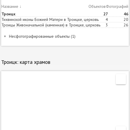
Название
↓
Объектов
Статей
Фотографий
Троицк
2
7
46
Тихвинской иконы Божией Матери в Троицке, церковь
4
20
Троицы Живоначальной (каменная) в Троицке, церковь
3
26
Несфотографированные объекты (1)
Название и расположеие
Год
постройки
Троицк. Троицы Живоначальной (деревянная) в
2009
Троицк: карта храмов
Троицке, церковь
Несфотографированные объекты на карте