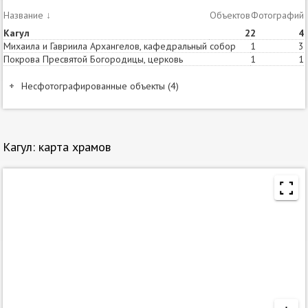
Название
↓
Объектов
Статей
Фотографий
Кагул
2
2
4
Михаила и Гавриила Архангелов, кафедральный собор
1
3
Покрова Пресвятой Богородицы, церковь
1
1
Несфотографированные объекты (4)
Название и расположеие
Год
постройки
Кагул. Кагульский Князь-Владимирский монастырь
2003
Кагул: карта храмов
Кагул. Кагульский Троицкий монастырь
2005
Кагул. Кагульский Князь-Владимирский монастырь.
2007
Церковь Владимира равноапостольного
Кагул. Кагульский Троицкий монастырь. Церковь
2005-
Троицы Живоначальной
2014
Несфотографированные объекты на карте