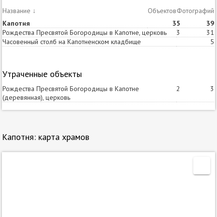
Название
↓
Объектов
Статей
Фотографий
Капотня
3
5
39
Рождества Пресвятой Богородицы в Капотне, церковь
3
31
Часовенный столб на Капотненском кладбище
5
Утраченные объекты
Рождества Пресвятой Богородицы в Капотне
2
3
(деревянная), церковь
Капотня: карта храмов