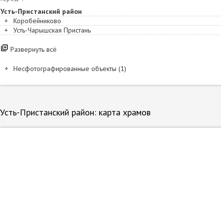
Усть-Пристанский район
+
Коробейниково
+
Усть-Чарышская Пристань
Развернуть всё
Несфотографированные объекты (1)
Название и расположение
Коробейниково. Богородице-Казанский Коробейниковский мужской
Усть-Пристанский район: карта храмов
Несфотографированные объекты на карте