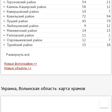
+
Гороховский район
34
44
21
+
Камень-Каширский район
38
33
12
+
Киверцовский район
19
21
7
+
Ковельский район
72
60
94
+
Луцкий район
45
54
79
+
Любешовский район
9
7
12
+
Маневичский район
14
13
13
+
Ратновский район
11
19
2
+
Старовыжевский район
12
12
7
+
Турийский район
15
17
18
Развернуть всё
Новые фотографии >>
Новые объекты >>
Украина, Волынская область: карта храмов