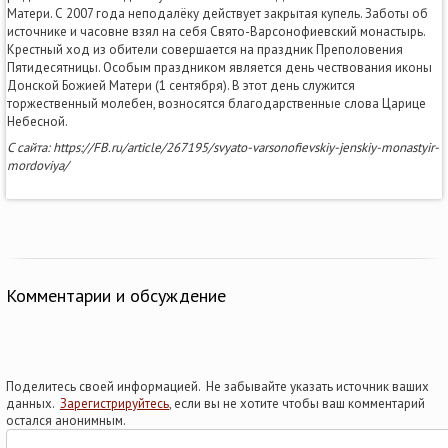
Матери. С 2007 года неподалёку действует закрытая купель. Заботы об
источнике и часовне взял на себя Свято-Варсонофиевский монастырь.
Крестный ход из обители совершается на праздник Преполовения
Пятидесятницы. Особым праздником является день чествования иконы
Донской Божией Матери (1 сентября). В этот день служится
торжественный молебен, возносятся благодарственные слова Царице
Небесной.
С сайта: https://FB.ru/article/267195/svyato-varsonofievskiy-jenskiy-monastyir-
mordoviya/
Комментарии и обсуждение
Поделитесь своей информацией. Не забывайте указать источник ваших
данных.
Зарегистрируйтесь
, если вы не хотите чтобы ваш комментарий
остался анонимным.