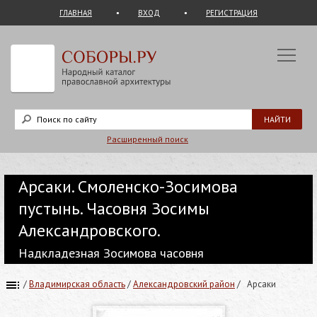
ГЛАВНАЯ
ВХОД
РЕГИСТРАЦИЯ
Расширенный поиск
Арсаки. Смоленско-Зосимова
пустынь. Часовня Зосимы
Александровского.
Надкладезная Зосимова часовня
/
Владимирская область
/
Александровский район
/
Арсаки