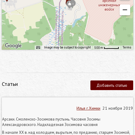
Image may be subject to copyright
Terms
500 m
Статьи
Добавить статью
Илья г.Химки
21 ноября 2019
Арсаки. Смоленско-Зосимова пустынь. Часовня Зосимы
Александровского. Надкладезная Зосимова часовня
В начале XX в. над колодцем, вырытым, по преданию, старцем Зосимой,