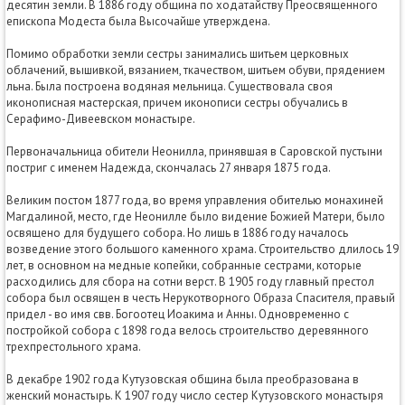
десятин земли. В 1886 году община по ходатайству Преосвященного
епископа Модеста была Высочайше утверждена.
Помимо обработки земли сестры занимались шитьем церковных
облачений, вышивкой, вязанием, ткачеством, шитьем обуви, прядением
льна. Была построена водяная мельница. Существовала своя
иконописная мастерская, причем иконописи сестры обучались в
Серафимо-Дивеевском монастыре.
Первоначальница обители Неонилла, принявшая в Саровской пустыни
постриг с именем Надежда, скончалась 27 января 1875 года.
Великим постом 1877 года, во время управления обителью монахиней
Магдалиной, место, где Неонилле было видение Божией Матери, было
освящено для будущего собора. Но лишь в 1886 году началось
возведение этого большого каменного храма. Строительство длилось 19
лет, в основном на медные копейки, собранные сестрами, которые
расходились для сбора на сотни верст. В 1905 году главный престол
собора был освящен в честь Нерукотворного Образа Спасителя, правый
придел - во имя свв. Богоотец Иоакима и Анны. Одновременно с
постройкой собора с 1898 года велось строительство деревянного
трехпрестольного храма.
В декабре 1902 года Кутузовская община была преобразована в
женский монастырь. К 1907 году число сестер Кутузовского монастыря