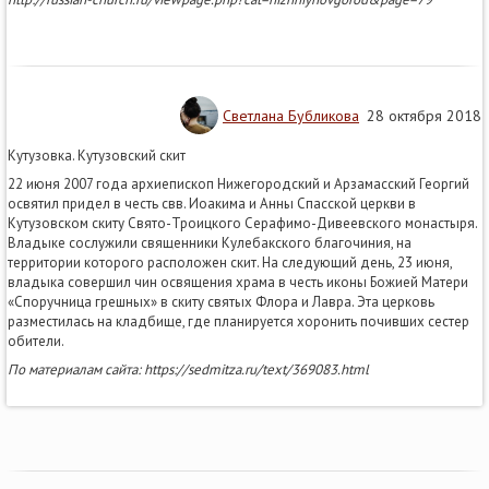
Светлана Бубликова
28 октября 2018
Кутузовка. Кутузовский скит
22 июня 2007 года архиепископ Нижегородский и Арзамасский Георгий
освятил придел в честь свв. Иоакима и Анны Спасской церкви в
Кутузовском скиту Свято-Троицкого Серафимо-Дивеевского монастыря.
Владыке сослужили священники Кулебакского благочиния, на
территории которого расположен скит. На следующий день, 23 июня,
владыка совершил чин освящения храма в честь иконы Божией Матери
«Споручница грешных» в скиту святых Флора и Лавра. Эта церковь
разместилась на кладбище, где планируется хоронить почивших сестер
обители.
По материалам сайта: https://sedmitza.ru/text/369083.html