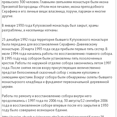
превысило 300 человек. Главными святынями монастыря были икона
Пресвятой Богородицы «Утоли моя печали», икона преподобного
Серафима и его личные вещи: власяница, поручи, параман и многие
другие.
В январе 1930 года Кутузовский монастырь был закрыт, храмы
разграблены, а насельницы изгнаны.
25 декабря 1992 года территория бывшего Кутузовского монастыря
была передана для восстановления Серафимо-Дивеевскому
монастырю. 20 марта 1993 года сюда прибыли первые пять сестер. В
июле 1994 года начались работы по восстановлению главного собора.
В 1995 году над собором были установлены пять позолоченных
крестов. Работы по наружной отделке собора закончились летом 1997
года. После снятия лесов взору присутствующих величественно
предстал белоснежный сказочный собор с новыми куполами и
сияющими крестами. Вокруг собора были обнаружены склепы бывшего
монастырского кладбища и фундамент первоначальной деревянной
церкви.
Работы по ремонту и восстановлению собора внутри него
продолжались с 1997 года по 2006 год. 30 августа/12 сентября 2006
года в восстановленном соборе впервые после его закрытия в 1930
году было совершено всенощное бдение.
http://russian-church.ru/viewpage.php?cat=nizhniynovgorod&page=79