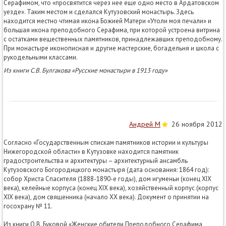
Серафимом, что «просвятится через нее еще одно место в Ардатовском
уезде». Таким местом и сделался Кутузовский монастырь. Здесь
находится местно чтимая икона Божией Матери «Утоли моя печали» и
большая икона преподобного Серафима, при которой устроена витрина
с остатками вещественных памятников, принадлежавших преподобному.
При монастыре иконописная и другие мастерские, богадельня и школа с
рукодельными классами.
Из книги С.В. Булгакова «Русские монастыри в 1913 году»
Андрей М
26 ноября 2012
Согласно «Государственным спискам памятников истории и культуры
Нижегородской области» в Кутузовке находится памятник
градостроительства и архитектуры – архитектурный ансамбль
Кутузовского Богородицкого монастыря (дата основания: 1864 год):
собор Христа Спасителя (1888-1890-е годы), дом игуменьи (конец XIX
века), келейные корпуса (конец XIX века), хозяйственный корпус (корпус
XIX века), дом священника (начало XX века). Документ о принятии на
госохрану № 11.
Из книги О.В. Буковой «Женские обители Преподобного Серафима