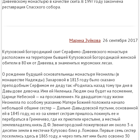
Дивеевскому монастырю в качестве скита. В 1997 году закончена
реставрация Спасского собора.
Марина Зуйкова
26 сентября 2017
Кутузовский Богородицкий скит Серафимо-Дивеевского монастыря
расположен на территории бывшей Кутузовской Богородицкой женской
обители в 80 км от Дивеева, в знаменитых муромских лесах.
О рождении будущей основательницы монастыря Неониллы (в
монашестве Надежды) Захаровой в 1813 году было сказано
преподобным Серфимом ее деду так: «Родилась назад тому три дня в
Давыдове девочка. Имя ей Ниленька. Людям она будет на посмеяние,
Царице Небесной — на прославление». На двадцатом году жизни
Неонилла по особому указанию Матери Божией положила начало
небольшой общине сестер — Дальне-Давыдовской пустыни, основанной
ей в 1845 году, но из-за клевет сестрам пришлось покинуть ее и
перебраться в Гремячево, где их приютили крестьяне, а местный
землевладелец князь Д.Ф. Звенигородский пожертвовал им около 3-х
десятин земли в местечке Кутузово близ р. Ломовки. Первые семь сестер
поселились здесь в 1865 году, и через пять лет ими было освоено 30