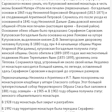
Саровского» можно узнать, что Кутузовский женский монастырь в честь
иконы Божией Матери «Утоли моя печали» (первоначально - богадельня)
основан в 1863 году Неониллой Борисовной Фёдоровой (1813-1875) и
её сподвижницей Агриппиной Петровой. Случилось это после ухода из
основанной в 1841 году Неониллой Дальне-Давыдовской женской
общиной «Утоли моя печали» (настоящее время – Вачский район).
Основание обеих общин было предсказано Серафимом Саровским.
Кутузовская богадельня была основана на реке Ломовке на хуторе
Кутузовском, выделенном князем Д.Ф. Звенигородским дворовому
человеку Кутузову. В 1880 году, при 4-й начальнице общины Марии
Апариной (Магдалины), кутузовская богадельня получила статус
женской общины. Около обители в 1889-1893 годах жил местночтимый
подвижник Иоанн Терентьевич Яшин (1835-1893), уроженец села
Тёплова. Сохранился пруд, устроенный им около своей кельи. Недалеко
от монастыря находится большой камень, по легенде, оставленный
здесь Серафимом Саровским и выросший до огромных размеров.
Первоначальницы Неонилла и Агриппина и И.Т. Яшин похоронены на
монастырском кладбище у алтаря Спасского собора. Этот большой
трёхпрестольный собор Нерукотворного Образа Спаса был заложен в
1881 году, освящён – в 1905-м. В 1902 году община получила статус
женского общежительного монастыря.
В 1928 году монастырь был закрыт и разграблен.
В 1992 году территория монастыря была передана Серафимо-