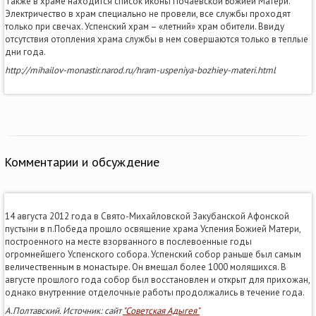
Также в храме находится список иконы Почаевской Божией Матери.
Электричество в храм специально не провели, все службы проходят
только при свечах. Успенский храм – «летний» храм обители. Ввиду
отсутствия отопления храма службы в нем совершаются только в теплые
дни года.
http://mihailov-monastir.narod.ru/hram-uspeniya-bozhiey-materi.html
Комментарии и обсуждение
14 августа 2012 года в Свято-Михайловской Закубанской Афонской
пустыни в п.Победа прошло освящение храма Успения Божией Матери,
построенного на месте взорванного в послевоенные годы
огромнейшего Успенского собора. Успенский собор раньше был самым
величественным в монастыре. Он вмещал более 1000 молящихся. В
августе прошлого года собор был восстановлен и открыт для прихожан,
однако внутренние отделочные работы продолжались в течение года.
А.Полтавский. Источник: сайт
"Советская Адыгея"