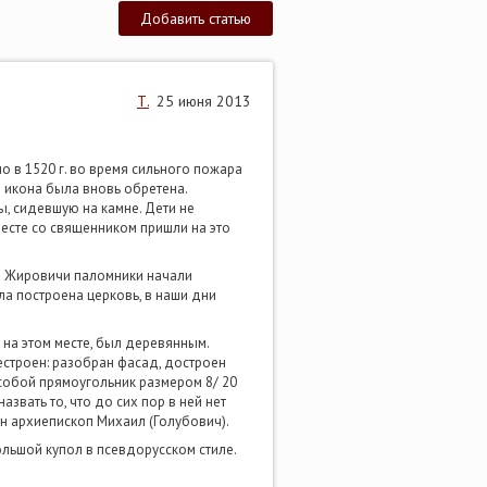
Добавить статью
Т.
25 июня 2013
 в 1520 г. во время сильного пожара
 икона была вновь обретена.
ы, сидевшую на камне. Дети не
есте со священником пришли на это
 в Жировичи паломники начали
ла построена церковь, в наши дни
 на этом месте, был деревянным.
естроен: разобран фасад, достроен
 собой прямоугольник размером 8/ 20
звать то, что до сих пор в ней нет
ен архиепископ Михаил (Голубович).
ольшой купол в псевдорусском стиле.