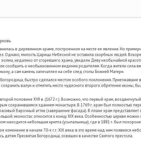
ерковь
илась в деревянном храме, построенном на месте ее явления. Но примерно
ез. Однако, милость Царицы Небесной не оставила скорбных людей. Вскоре
е холма, недалеко от сгоревшего храма, увидели Деву необычайной красот
или сообщить о необыкновенном видении родителям. Когда жители села вм
икону, а сам камень запечатлел на себе след стопы Божией Матери.
я Богородица, быстро сделался местом особого поклонения. Приезжавшие
 сохранить валун и отметить место чудесного второго обретения иконы, бы
орой половине XVII в. (1672 г.). Возможно, что первый храм, воздвигнутый
арым сохранившимся зданием монастыря. В 1769 г. храм был полностью пер
расивый барочный аттик (завершение фасада). В плане храм представляет
ьшой; иконостас относится к концу XIX века. Особенностью церкви можно на
ом находится небольшая крипта (усыпальница), где в 1881 г. был похорон
 изменение в начале 70-х г.г. XIX века: в это время над ним появился неб
ась детям Пресвятая Богородица, освящен в качестве Святого престола.