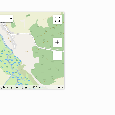
y be subject to copyright
Terms
500 m