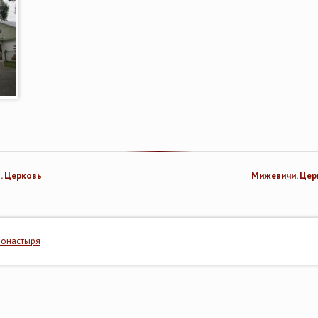
. Церковь
Мижевичи. Цер
монастыря