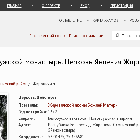
ГЛАВНАЯ
О ПРОЕКТЕ
ВХОД
РЕГИСТРАЦИЯ
ОГЛАВЛЕНИЕ
КАРТА ХРАМОВ
РОЗЫ
Расширенный поиск
Поиск по фильтрам
мужской монастырь. Церковь Явления Жир
нимский район
/
Жировичи
▾
Церковь. Действует.
Престолы:
Жировичской иконы Божией Матери
Год постройки:
1672.
Епархия:
Белорусский экзархат. Новогрудская епархия
Адрес:
Республика Беларусь, д. Жировичи, Слонимский ра
57 (монастырь)
Координаты:
53.01475, 25.346581