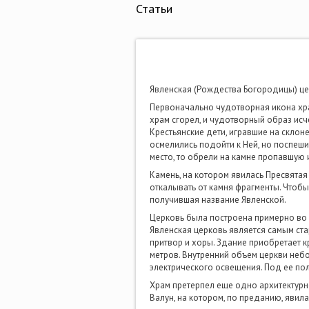
Статьи
Явленская (Рождества Богородицы) ц
Первоначально чудотворная икона хран
храм сгорел, и чудотворный образ исч
Крестьянские дети, игравшие на склон
осмелились подойти к Ней, но поспеш
место, то обрели на камне пропавшую 
Камень, на котором явилась Пресвята
откалывать от камня фрагменты. Чтобы
получившая название Явленской.
Церковь была построена примерно во вт
Явленская церковь является самым ст
притвор и хоры. Здание приобретает к
метров. Внутренний объем церкви небол
электрического освещения. Под ее пол
Храм претерпел еще одно архитектурное
Валун, на котором, по преданию, явил