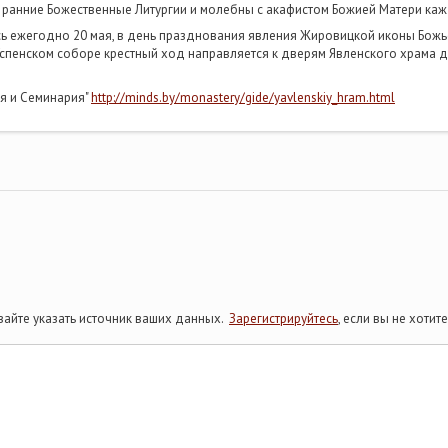
 ранние Божественные Литургии и молебны с акафистом Божией Матери кажд
ь ежегодно 20 мая, в день празднования явления Жировицкой иконы Божье
Успенском соборе крестный ход направляется к дверям Явленского храма 
я и Семинария"
http://minds.by/monastery/gide/yavlenskiy_hram.html
айте указать источник ваших данных.
Зарегистрируйтесь
, если вы не хоти