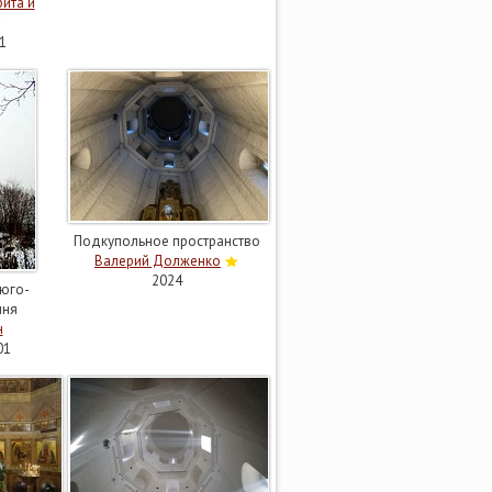
ита и
1
Подкупольное пространство
Валерий Долженко
2024
юго-
шня
н
01