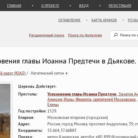
ГЛАВНАЯ
О ПРОЕКТЕ
ВХОД
РЕГИСТРАЦИЯ
ОГЛАВЛЕНИЕ
КАРТА ХРАМОВ
РОЗЫ
Расширенный поиск
Поиск по фильтрам
овения главы Иоанна Предтечи в Дьякове.
й округ (ЮАО)
/
Нагатинский затон
▾
Церковь. Действует.
Престолы:
Усекновения главы Иоанна Предтечи
,
Зачатия А
Алексия, Ионы, Филиппа, святителей Московских
,
Елены
Год постройки:
1529.
Епархия:
Московская епархия (городская)
Адрес:
Россия, город Москва, проспект Андропова, 39, ст
Координаты:
55.664, 37.66883
Проезд:
метро Каширская, автобус е80, 899 (Коломенский