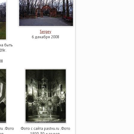
Sergey
6 декабря 2008
на быть
09г.
08
ru .Фото
Фото с сайта pastvu.ru .Фото
ов.
1920-30-х годов.