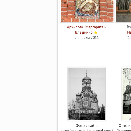
Архиповы Маргарита и
В
Владимир
И
2 апреля 2011
1
Фото с сайта
Фото из
http://sontucio.livejournal.com/
"История