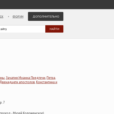
СК
ФОРУМ
ДОПОЛНИТЕЛЬНО
нны
,
Зачатия Иоанна Предтечи
,
Петра,
Двенадцати апостолов
,
Константина и
р. 7
 проезд - Музей Коломенское)