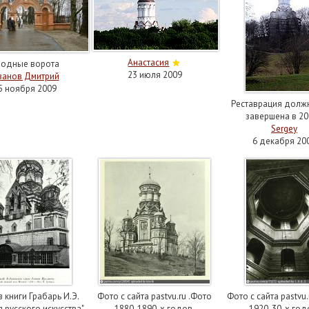
Анастасия
ходные ворота
23 июля 2009
ванов Дмитрий
5 ноября 2009
Реставрация долж
завершена в 20
Sergey
6 декабря 20
 книги Грабарь И.Э.
Фото с сайта pastvu.ru .Фото
Фото с сайта pastvu.
 русского искусства"
1880-1890-х годов.
1920-30-х год