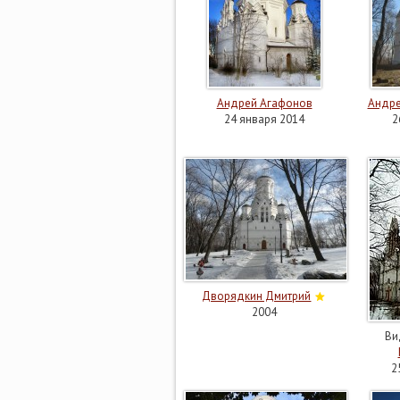
Андрей Агафонов
Андре
24 января 2014
2
Дворядкин Дмитрий
2004
Ви
2