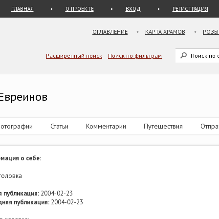
ГЛАВНАЯ
О ПРОЕКТЕ
ВХОД
РЕГИСТРАЦИЯ
ОГЛАВЛЕНИЕ
КАРТА ХРАМОВ
РОЗЫ
Расширенный поиск
Поиск по фильтрам
 Евреинов
отографии
Статьи
Комментарии
Путешествия
Отпра
мация о себе:
головка
 публикация:
2004-02-23
дняя публикация:
2004-02-23