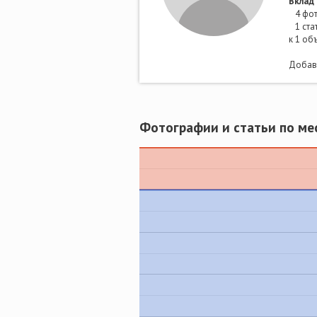
Вклад 
4 фот
1 ста
к 1 об
Добави
Фотографии и статьи по ме