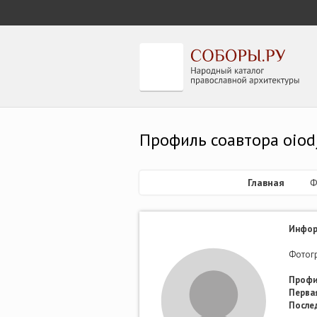
Профиль соавтора oiod
Главная
Ф
Инфор
Фотогр
Профи
Первая
После