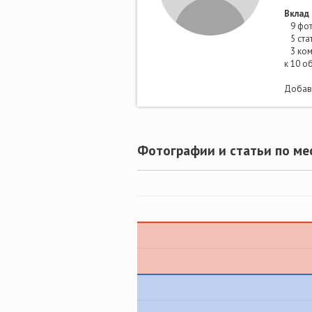
Вклад 
9 фот
5 ста
3 ком
к 10 о
Добави
Фотографии и статьи по ме