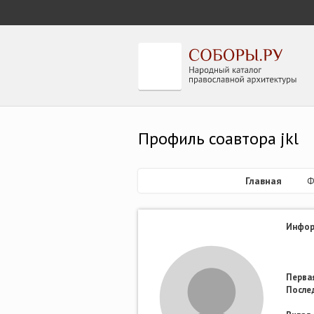
Профиль соавтора jkl
Главная
Ф
Инфор
Первая
После