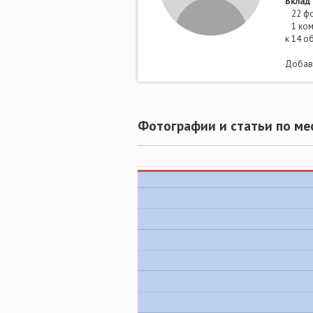
Вклад 
22 фо
1 ком
к 14 о
Добави
Фотографии и статьи по ме