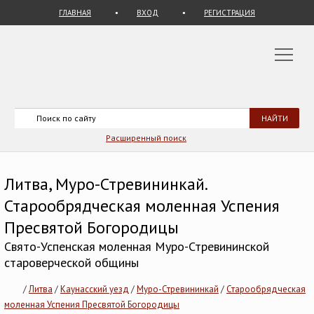
ГЛАВНАЯ
ВХОД
РЕГИСТРАЦИЯ
Расширенный поиск
Литва, Муро-Стревининкай.
Старообрядческая моленная Успения
Пресвятой Богородицы
Свято-Успенская моленная Муро-Стревининской
староверческой общины
/
Литва
/
Каунасский уезд
/
Муро-Стревининкай
/
Старообрядческая
моленная Успения Пресвятой Богородицы