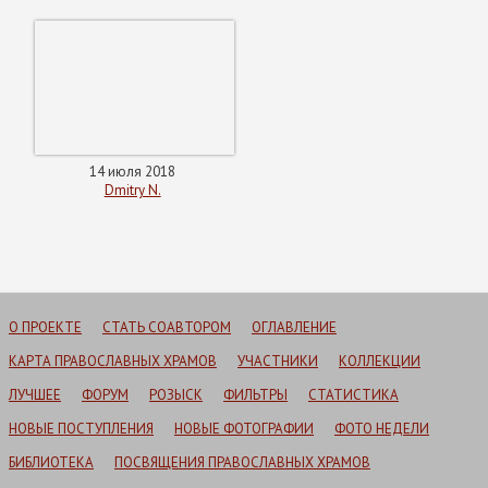
14 июля 2018
Dmitry N.
О ПРОЕКТЕ
СТАТЬ СОАВТОРОМ
ОГЛАВЛЕНИЕ
КАРТА ПРАВОСЛАВНЫХ ХРАМОВ
УЧАСТНИКИ
КОЛЛЕКЦИИ
ЛУЧШЕЕ
ФОРУМ
РОЗЫСК
ФИЛЬТРЫ
СТАТИСТИКА
НОВЫЕ ПОСТУПЛЕНИЯ
НОВЫЕ ФОТОГРАФИИ
ФОТО НЕДЕЛИ
БИБЛИОТЕКА
ПОСВЯЩЕНИЯ ПРАВОСЛАВНЫХ ХРАМОВ