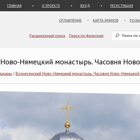
ГЛАВНАЯ
О ПРОЕКТЕ
ВХОД
РЕГИСТРАЦИЯ
ОГЛАВЛЕНИЕ
КАРТА ХРАМОВ
РОЗЫ
Расширенный поиск
Поиск по фильтрам
й Ново-Нямецкий монастырь. Часовня Нов
ицканы
/
Вознесенский Ново-Нямецкий монастырь. Часовня Ново-Нямецкой