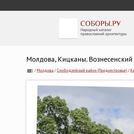
Молдова, Кицканы. Вознесенски
/
Молдова
/
Слободзейский район (Приднестровье)
/
К