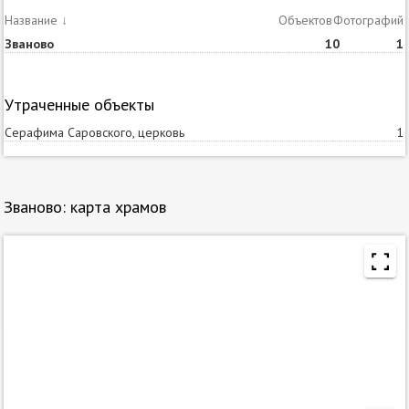
Название
↓
Объектов
Статей
Фотографий
Званово
1
0
1
Утраченные объекты
Серафима Саровского, церковь
1
Званово: карта храмов