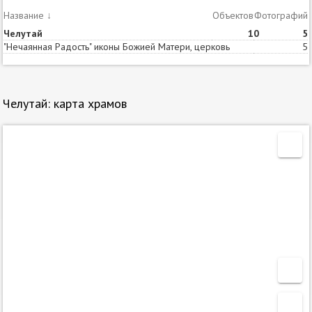
Название
↓
Объектов
Статей
Фотографий
Челутай
1
0
5
"Нечаянная Радость" иконы Божией Матери, церковь
5
Челутай: карта храмов