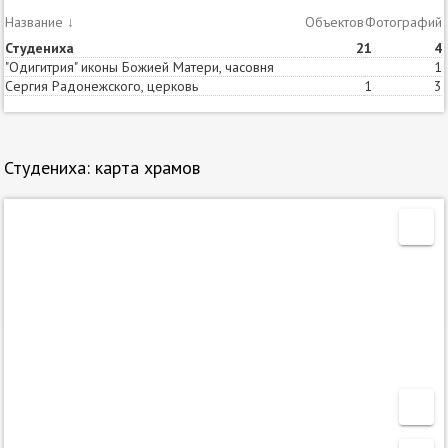
Название
↓
Объектов
Статей
Фотографий
Студениха
2
1
4
"Одигитрия" иконы Божией Матери, часовня
1
Сергия Радонежского, церковь
1
3
Студениха: карта храмов